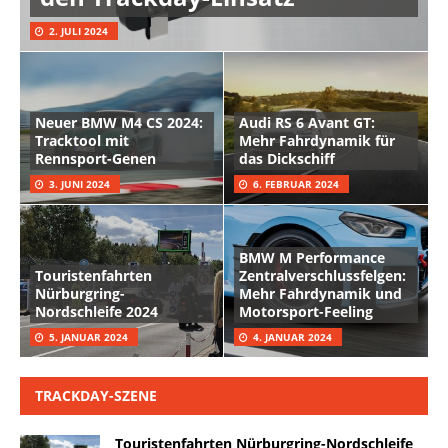
2. JULI 2024
Neuer BMW M4 CS 2024:
Audi RS 6 Avant GT:
Tracktool mit
Mehr Fahrdynamik für
Rennsport-Genen
das Dickschiff
3. JUNI 2024
6. FEBRUAR 2024
BMW M Performance
Touristenfahrten
Zentralverschlussfelgen:
Nürburgring-
Mehr Fahrdynamik und
Nordschleife 2024
Motorsport-Feeling
5. JANUAR 2024
4. JANUAR 2024
TRACKDAY-SZENE
Touristenfahrten Nürburgring-Nordschleife