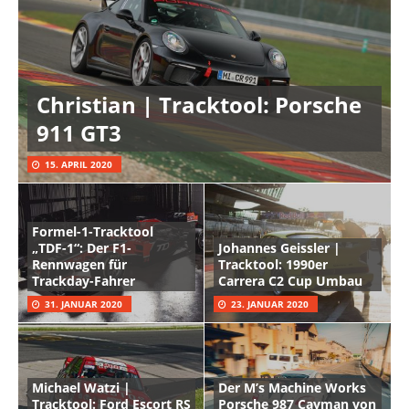
Christian | Tracktool: Porsche
911 GT3
15. APRIL 2020
Formel-1-Tracktool
„TDF-1“: Der F1-
Johannes Geissler |
Rennwagen für
Tracktool: 1990er
Trackday-Fahrer
Carrera C2 Cup Umbau
31. JANUAR 2020
23. JANUAR 2020
Michael Watzi |
Der M’s Machine Works
Tracktool: Ford Escort RS
Porsche 987 Cayman von