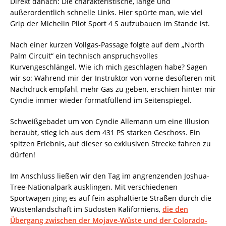
Direkt danach: Die charakteristische, lange und
außerordentlich schnelle Links. Hier spürte man, wie viel
Grip der Michelin Pilot Sport 4 S aufzubauen im Stande ist.
Nach einer kurzen Vollgas-Passage folgte auf dem „North
Palm Circuit“ ein technisch anspruchsvolles
Kurvengeschlängel. Wie ich mich geschlagen habe? Sagen
wir so: Während mir der Instruktor von vorne desöfteren mit
Nachdruck empfahl, mehr Gas zu geben, erschien hinter mir
Cyndie immer wieder formatfüllend im Seitenspiegel.
Schweißgebadet um von Cyndie Allemann um eine Illusion
beraubt, stieg ich aus dem 431 PS starken Geschoss. Ein
spitzen Erlebnis, auf dieser so exklusiven Strecke fahren zu
dürfen!
Im Anschluss ließen wir den Tag im angrenzenden Joshua-
Tree-Nationalpark ausklingen. Mit verschiedenen
Sportwagen ging es auf fein asphaltierte Straßen durch die
Wüstenlandschaft im Südosten Kaliforniens,
die den
Übergang zwischen der Mojave-Wüste und der Colorado-