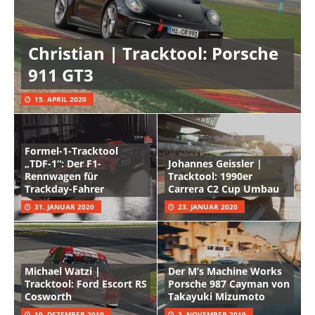
Christian | Tracktool: Porsche
911 GT3
15. APRIL 2020
Formel-1-Tracktool
„TDF-1“: Der F1-
Johannes Geissler |
Rennwagen für
Tracktool: 1990er
Trackday-Fahrer
Carrera C2 Cup Umbau
31. JANUAR 2020
23. JANUAR 2020
Michael Watzi |
Der M’s Machine Works
Tracktool: Ford Escort RS
Porsche 987 Cayman von
Cosworth
Takayuki Mizumoto
19. DEZEMBER 2019
3. NOVEMBER 2019