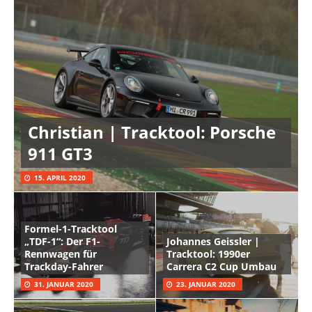
Christian | Tracktool: Porsche
911 GT3
15. APRIL 2020
Formel-1-Tracktool
„TDF-1“: Der F1-
Johannes Geissler |
Rennwagen für
Tracktool: 1990er
Trackday-Fahrer
Carrera C2 Cup Umbau
31. JANUAR 2020
23. JANUAR 2020