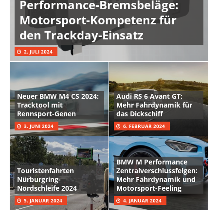
Performance-Bremsbeläge:
Motorsport-Kompetenz für
den Trackday-Einsatz
2. JULI 2024
Neuer BMW M4 CS 2024:
Audi RS 6 Avant GT:
Tracktool mit
Mehr Fahrdynamik für
Rennsport-Genen
das Dickschiff
3. JUNI 2024
6. FEBRUAR 2024
BMW M Performance
Touristenfahrten
Zentralverschlussfelgen:
Nürburgring-
Mehr Fahrdynamik und
Nordschleife 2024
Motorsport-Feeling
5. JANUAR 2024
4. JANUAR 2024