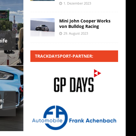
1. Dezember 2023
Mini John Cooper Works
von Bulldog Racing
29. August 2023
ife
TRACKDAYSPORT-PARTNER:
n:
d