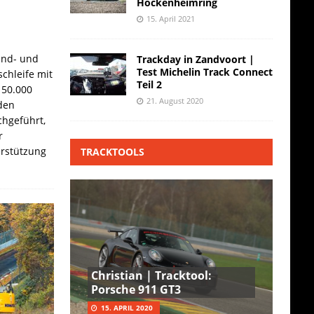
Hockenheimring
15. April 2021
and- und
Trackday in Zandvoort |
Test Michelin Track Connect
chleife mit
Teil 2
 50.000
21. August 2020
den
hgeführt,
r
erstützung
TRACKTOOLS
Christian | Tracktool:
Porsche 911 GT3
15. APRIL 2020