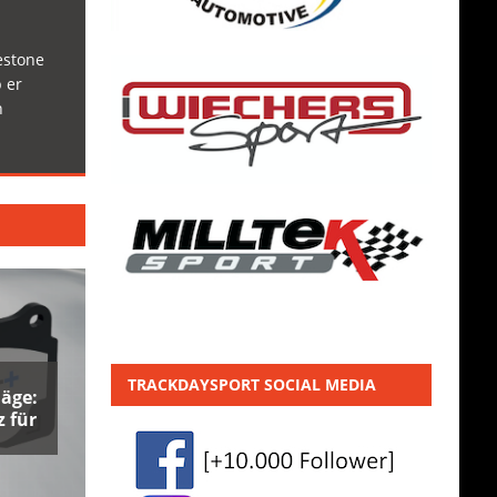
estone
 er
h
TRACKDAYSPORT SOCIAL MEDIA
äge:
 für