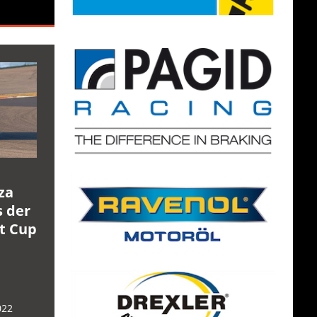
za
s der
rt Cup
022