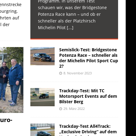
Programm. In unserem Test
Rennstrecke
schauen wir, was der Bridgestone
burgring.
Potenza Race kann – und ob er
ahrten auf
schneller als der Platzhirsch
l der
Michelin Pilot
[...]
Semislick-Test: Bridgestone
Potenza Race – schneller als
der Michelin Pilot Sport Cup
2?
8. November 2023
Trackday-Test: Mit TC
Motorsport Events auf dem
Bilster Berg
29. März 2022
uro-
Trackday-Test All4Track:
„Exclusive Driving“ auf dem