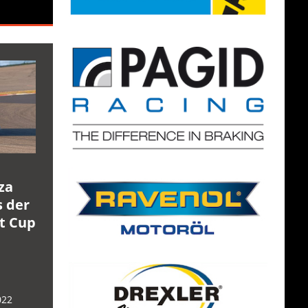
za
s der
rt Cup
022