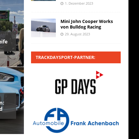
1. Dezember 2023
Mini John Cooper Works
von Bulldog Racing
29. August 2023
ife
TRACKDAYSPORT-PARTNER:
n:
d