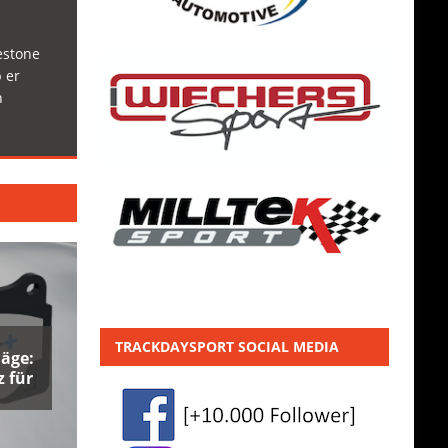
estone
 er
h
TRACKDAYSPORT SOCIAL MEDIA
äge:
 für