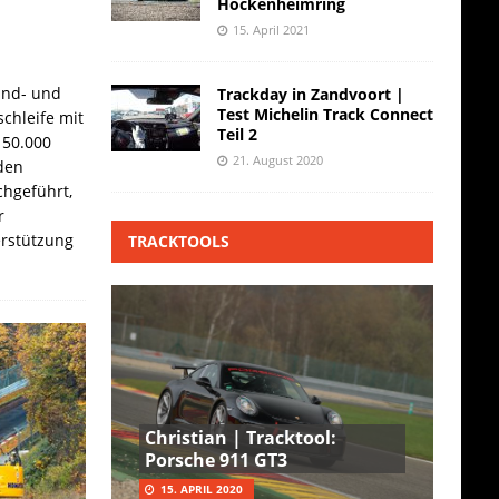
Hockenheimring
15. April 2021
and- und
Trackday in Zandvoort |
Test Michelin Track Connect
chleife mit
Teil 2
 50.000
21. August 2020
den
hgeführt,
r
erstützung
TRACKTOOLS
Christian | Tracktool:
Porsche 911 GT3
15. APRIL 2020