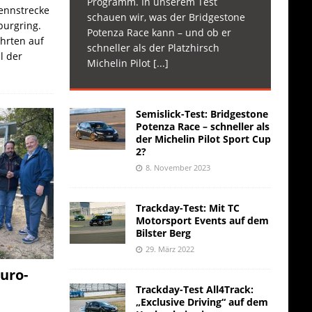
Programm. In unserem Test
Rennstrecke
schauen wir, was der Bridgestone
burgring.
Potenza Race kann – und ob er
ahrten auf
schneller als der Platzhirsch
l der
Michelin Pilot
[...]
Semislick-Test: Bridgestone
Potenza Race – schneller als
der Michelin Pilot Sport Cup
2?
8. November 2023
Trackday-Test: Mit TC
Motorsport Events auf dem
Bilster Berg
29. März 2022
uro-
Trackday-Test All4Track:
„Exclusive Driving“ auf dem