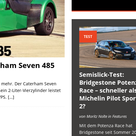
TEST
erham Seven 485
Semislick-Test:
Bridgestone Poten
t mehr. Der Caterham Seven
Race – schneller al
n 2-Liter-Vierzylinder leistet
Michelin Pilot Spo
/PS.
[…]
2?
von Moritz Nolte in Features
Mit dem Potenza Race hat
Bridgestone seit Sommer 2