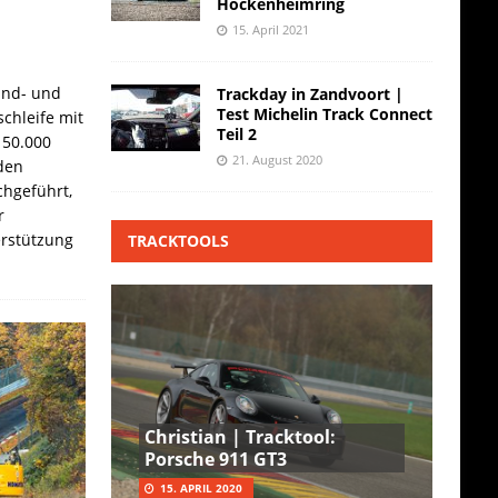
Hockenheimring
15. April 2021
and- und
Trackday in Zandvoort |
Test Michelin Track Connect
chleife mit
Teil 2
 50.000
21. August 2020
den
hgeführt,
r
erstützung
TRACKTOOLS
Christian | Tracktool:
Porsche 911 GT3
15. APRIL 2020