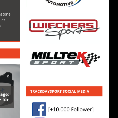
estone
 er
h
TRACKDAYSPORT SOCIAL MEDIA
äge:
 für