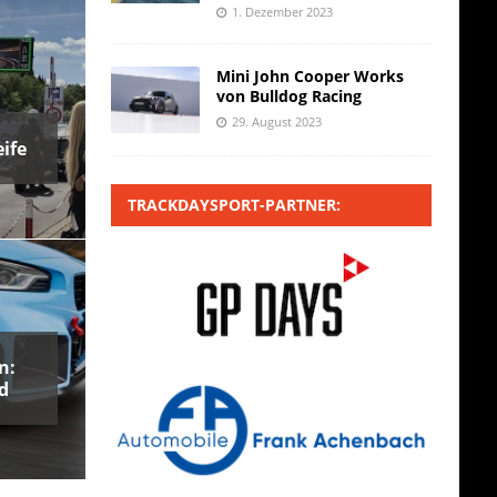
1. Dezember 2023
Mini John Cooper Works
von Bulldog Racing
29. August 2023
ife
TRACKDAYSPORT-PARTNER:
n:
d