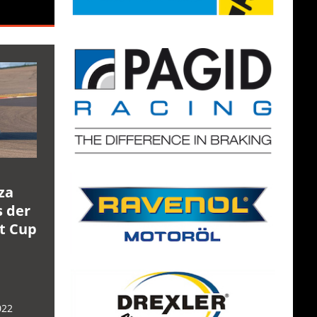
za
s der
rt Cup
022