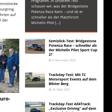
Programm. In unserem Test
Rennstrecke
schauen wir, was der Bridgestone
burgring.
Potenza Race kann – und ob er
ahrten auf
schneller als der Platzhirsch
l der
Michelin Pilot
[...]
Semislick-Test: Bridgestone
Potenza Race – schneller als
der Michelin Pilot Sport Cup
2?
8. November 2023
Trackday-Test: Mit TC
Motorsport Events auf dem
Bilster Berg
29. März 2022
uro-
Trackday-Test All4Track:
„Exclusive Driving“ auf dem