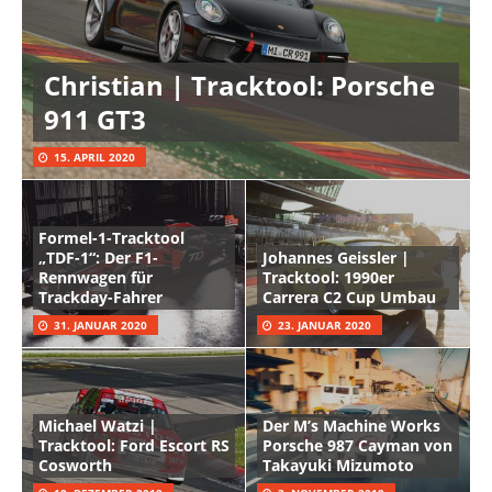
Christian | Tracktool: Porsche
911 GT3
15. APRIL 2020
Formel-1-Tracktool
„TDF-1“: Der F1-
Johannes Geissler |
Rennwagen für
Tracktool: 1990er
Trackday-Fahrer
Carrera C2 Cup Umbau
31. JANUAR 2020
23. JANUAR 2020
Michael Watzi |
Der M’s Machine Works
Tracktool: Ford Escort RS
Porsche 987 Cayman von
Cosworth
Takayuki Mizumoto