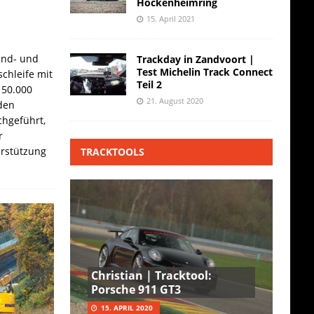
Hockenheimring
15. April 2021
and- und
Trackday in Zandvoort |
Test Michelin Track Connect
chleife mit
Teil 2
 50.000
21. August 2020
den
hgeführt,
r
erstützung
TRACKTOOLS
Christian | Tracktool:
Porsche 911 GT3
15. APRIL 2020