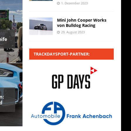
1. Dezember 2023
Mini John Cooper Works
von Bulldog Racing
29. August 2023
ife
TRACKDAYSPORT-PARTNER:
n:
d