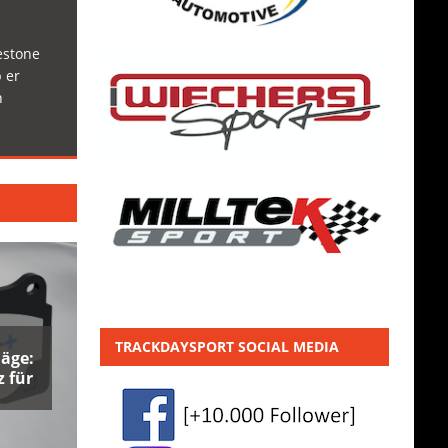
estone
 er
h
TRACKDAYSPORT SOCIAL MEDIA
äge:
 für