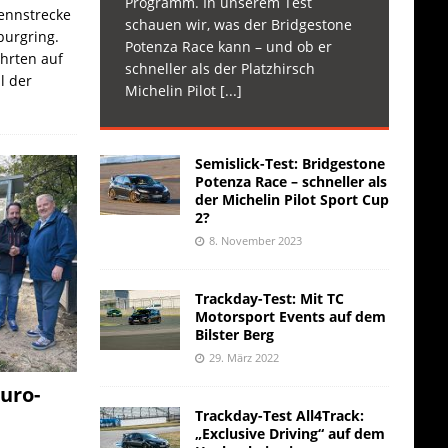
Programm. In unserem Test
Rennstrecke
schauen wir, was der Bridgestone
burgring.
Potenza Race kann – und ob er
ahrten auf
schneller als der Platzhirsch
l der
Michelin Pilot
[...]
Semislick-Test: Bridgestone
Potenza Race – schneller als
der Michelin Pilot Sport Cup
2?
8. November 2023
Trackday-Test: Mit TC
Motorsport Events auf dem
Bilster Berg
29. März 2022
uro-
Trackday-Test All4Track:
„Exclusive Driving“ auf dem