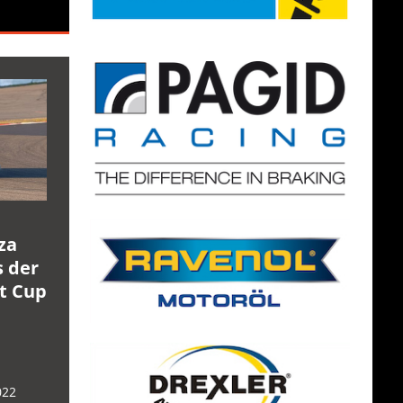
za
s der
rt Cup
022