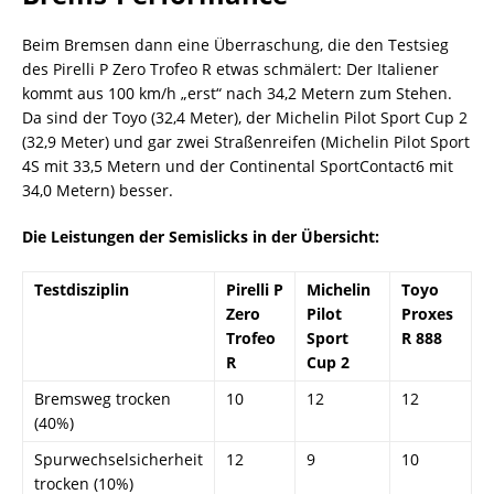
Beim Bremsen dann eine Überraschung, die den Testsieg
des Pirelli P Zero Trofeo R etwas schmälert: Der Italiener
kommt aus 100 km/h „erst“ nach 34,2 Metern zum Stehen.
Da sind der Toyo (32,4 Meter), der Michelin Pilot Sport Cup 2
(32,9 Meter) und gar zwei Straßenreifen (Michelin Pilot Sport
4S mit 33,5 Metern und der Continental SportContact6 mit
34,0 Metern) besser.
Die Leistungen der Semislicks in der Übersicht:
Testdisziplin
Pirelli P
Michelin
Toyo
Zero
Pilot
Proxes
Trofeo
Sport
R 888
R
Cup 2
Bremsweg trocken
10
12
12
(40%)
Spurwechselsicherheit
12
9
10
trocken (10%)