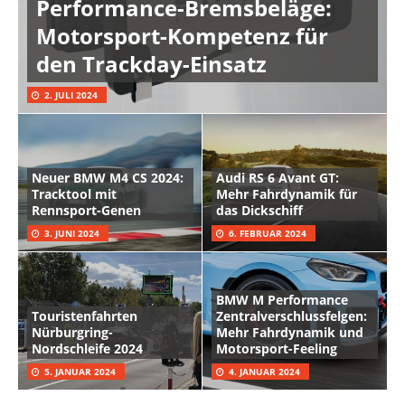
Performance-Bremsbeläge:
Motorsport-Kompetenz für
den Trackday-Einsatz
2. JULI 2024
Neuer BMW M4 CS 2024:
Audi RS 6 Avant GT:
Tracktool mit
Mehr Fahrdynamik für
Rennsport-Genen
das Dickschiff
3. JUNI 2024
6. FEBRUAR 2024
BMW M Performance
Touristenfahrten
Zentralverschlussfelgen:
Nürburgring-
Mehr Fahrdynamik und
Nordschleife 2024
Motorsport-Feeling
5. JANUAR 2024
4. JANUAR 2024