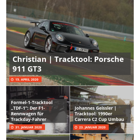
Christian | Tracktool: Porsche
911 GT3
15. APRIL 2020
Formel-1-Tracktool
„TDF-1“: Der F1-
Johannes Geissler |
Rennwagen für
Tracktool: 1990er
Trackday-Fahrer
Carrera C2 Cup Umbau
31. JANUAR 2020
23. JANUAR 2020