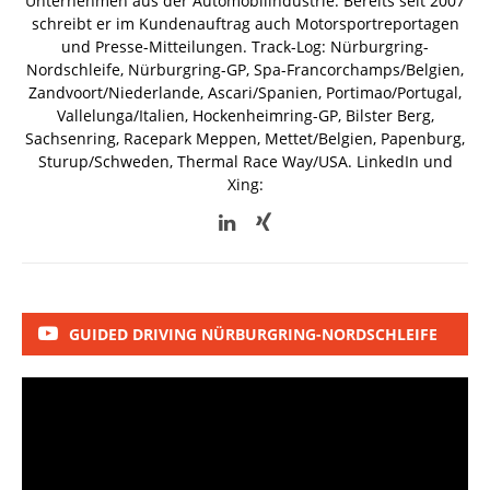
Unternehmen aus der Automobilindustrie. Bereits seit 2007
schreibt er im Kundenauftrag auch Motorsportreportagen
und Presse-Mitteilungen. Track-Log: Nürburgring-
Nordschleife, Nürburgring-GP, Spa-Francorchamps/Belgien,
Zandvoort/Niederlande, Ascari/Spanien, Portimao/Portugal,
Vallelunga/Italien, Hockenheimring-GP, Bilster Berg,
Sachsenring, Racepark Meppen, Mettet/Belgien, Papenburg,
Sturup/Schweden, Thermal Race Way/USA.
LinkedIn und
Xing:
GUIDED DRIVING NÜRBURGRING-NORDSCHLEIFE