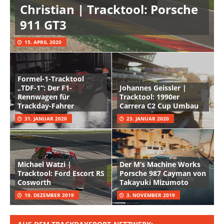
Christian | Tracktool: Porsche
911 GT3
15. APRIL 2020
Formel-1-Tracktool
„TDF-1“: Der F1-
Johannes Geissler |
Rennwagen für
Tracktool: 1990er
Trackday-Fahrer
Carrera C2 Cup Umbau
31. JANUAR 2020
23. JANUAR 2020
Michael Watzi |
Der M’s Machine Works
Tracktool: Ford Escort RS
Porsche 987 Cayman von
Cosworth
Takayuki Mizumoto
19. DEZEMBER 2019
3. NOVEMBER 2019