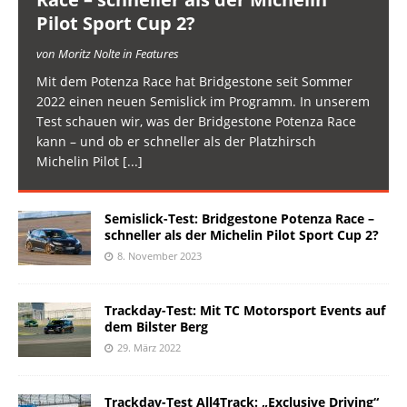
Pilot Sport Cup 2?
von Moritz Nolte in Features
Mit dem Potenza Race hat Bridgestone seit Sommer
2022 einen neuen Semislick im Programm. In unserem
Test schauen wir, was der Bridgestone Potenza Race
kann – und ob er schneller als der Platzhirsch
Michelin Pilot
[...]
Semislick-Test: Bridgestone Potenza Race –
schneller als der Michelin Pilot Sport Cup 2?
8. November 2023
Trackday-Test: Mit TC Motorsport Events auf
dem Bilster Berg
29. März 2022
Trackday-Test All4Track: „Exclusive Driving“