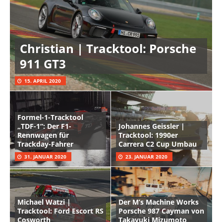
Christian | Tracktool: Porsche
911 GT3
15. APRIL 2020
Formel-1-Tracktool
„TDF-1“: Der F1-
Johannes Geissler |
Rennwagen für
Tracktool: 1990er
Trackday-Fahrer
Carrera C2 Cup Umbau
31. JANUAR 2020
23. JANUAR 2020
Michael Watzi |
Der M’s Machine Works
Tracktool: Ford Escort RS
Porsche 987 Cayman von
Cosworth
Takayuki Mizumoto