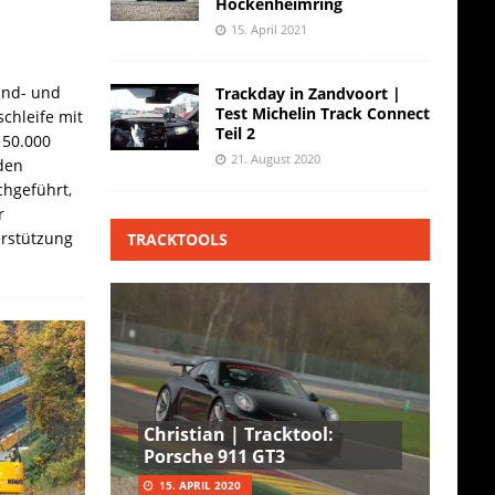
Hockenheimring
15. April 2021
and- und
Trackday in Zandvoort |
Test Michelin Track Connect
chleife mit
Teil 2
 50.000
21. August 2020
den
hgeführt,
r
erstützung
TRACKTOOLS
Christian | Tracktool:
Porsche 911 GT3
15. APRIL 2020