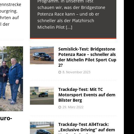
Programm. In unserem Test
Rennstrecke
schauen wir, was der Bridgestone
burgring.
Potenza Race kann – und ob er
ahrten auf
schneller als der Platzhirsch
l der
Michelin Pilot
[...]
Semislick-Test: Bridgestone
Potenza Race – schneller als
der Michelin Pilot Sport Cup
2?
8. November 2023
Trackday-Test: Mit TC
Motorsport Events auf dem
Bilster Berg
29. März 2022
uro-
Trackday-Test All4Track:
„Exclusive Driving“ auf dem