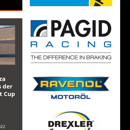
za
s der
rt Cup
022