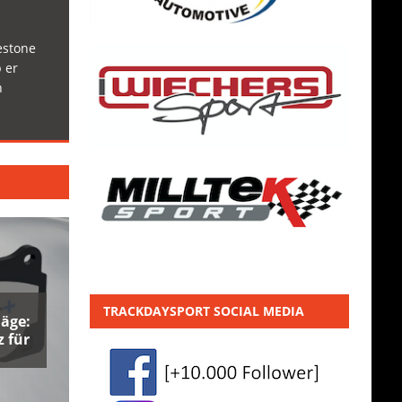
estone
 er
h
TRACKDAYSPORT SOCIAL MEDIA
äge:
 für