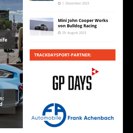
1. Dezember 2023
Mini John Cooper Works
von Bulldog Racing
29. August 2023
ife
TRACKDAYSPORT-PARTNER:
n:
d