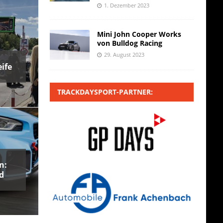
1. Dezember 2023
Mini John Cooper Works
von Bulldog Racing
29. August 2023
ife
TRACKDAYSPORT-PARTNER:
n:
d