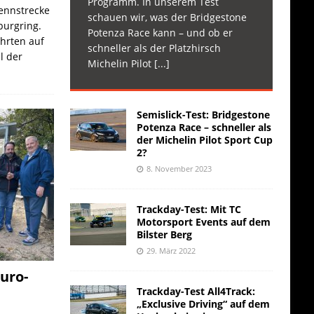
Programm. In unserem Test
Rennstrecke
schauen wir, was der Bridgestone
burgring.
Potenza Race kann – und ob er
ahrten auf
schneller als der Platzhirsch
l der
Michelin Pilot
[...]
Semislick-Test: Bridgestone
Potenza Race – schneller als
der Michelin Pilot Sport Cup
2?
8. November 2023
Trackday-Test: Mit TC
Motorsport Events auf dem
Bilster Berg
29. März 2022
uro-
Trackday-Test All4Track:
„Exclusive Driving“ auf dem