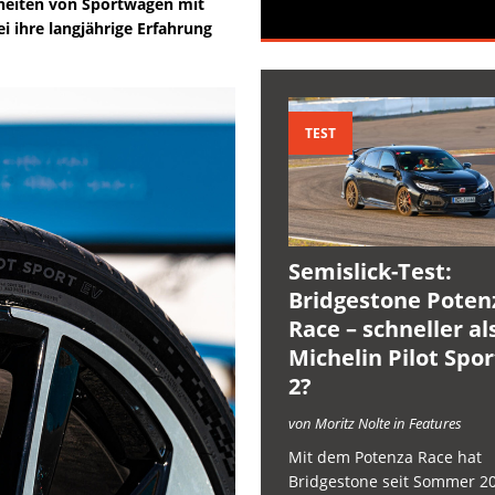
rheiten von Sportwagen mit
i ihre
langjährige Erfahrung
TEST
Semislick-Test:
Bridgestone Poten
Race – schneller al
Michelin Pilot Spo
2?
von Moritz Nolte in Features
Mit dem Potenza Race hat
Bridgestone seit Sommer 2