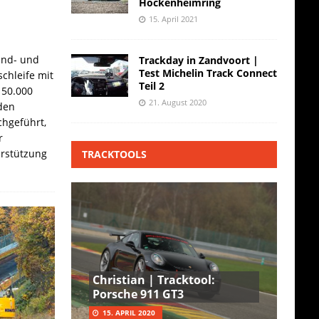
Hockenheimring
15. April 2021
and- und
Trackday in Zandvoort |
Test Michelin Track Connect
chleife mit
Teil 2
 50.000
21. August 2020
den
hgeführt,
r
erstützung
TRACKTOOLS
Christian | Tracktool:
Porsche 911 GT3
15. APRIL 2020