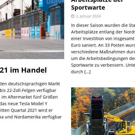
Sportwarte
2. Januar 2024
In dieser Saison wurden die St
Arbeitsplätze entlang der Nords
einer Investition von insgesamt
Euro saniert. An 33 Posten wur
verschiedene Maßnahmen durc
um die Arbeitsbedingungen de
Sportwarte zu verbessern. Unt
021 im Handel
durch
[…]
r den deutschsprachigen Markt
bis 22-Zoll-Felgen verfügbar
d im Aftermarket fünf Größen
r das neue Tesla Model Y
itten Quartal 2021 wird er
opa und Nordamerika verfügbar