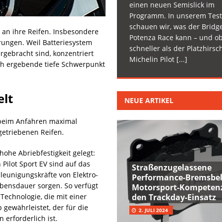
einen neuen Semislick im
Programm. In unserem Test
schauen wir, was der Bridg
 an ihre Reifen. Insbesondere
Potenza Race kann – und ob
rungen. Weil Batteriesystem
schneller als der Platzhirsc
gebracht sind, konzentriert
Michelin Pilot
[...]
ch ergebende tiefe Schwerpunkt
elt
NEUE ARTIKEL
 beim Anfahren maximal
etriebenen Reifen.
ohe Abriebfestigkeit gelegt:
Pilot Sport EV sind auf das
Straßenzugelassene
eunigungskräfte von Elektro-
Performance-Bremsbel
ebensdauer sorgen. So verfügt
Motorsport-Kompetenz
Technologie, die mit einer
den Trackday-Einsatz
gewährleistet, der für die
2. JULI 2024
erforderlich ist.