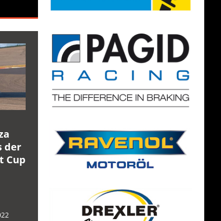
za
s der
rt Cup
022