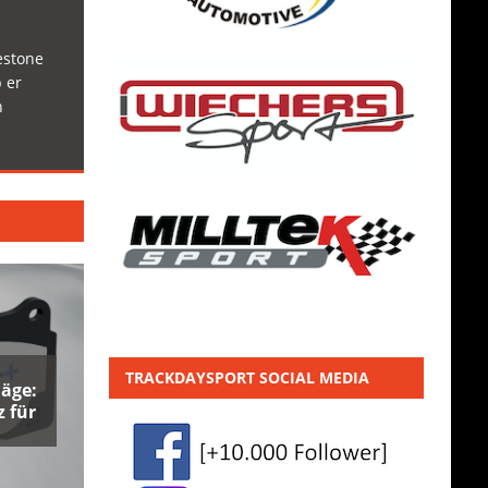
estone
 er
h
TRACKDAYSPORT SOCIAL MEDIA
äge:
 für