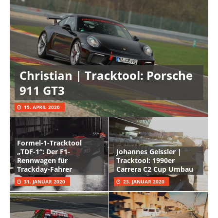
Christian | Tracktool: Porsche
911 GT3
15. APRIL 2020
Formel-1-Tracktool
„TDF-1“: Der F1-
Johannes Geissler |
Rennwagen für
Tracktool: 1990er
Trackday-Fahrer
Carrera C2 Cup Umbau
31. JANUAR 2020
23. JANUAR 2020