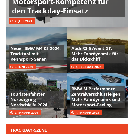
Motorsport-Kompetenz für
den Trackday-Einsatz
2. JULI 2024
Neuer BMW M4 CS 2024:
Audi RS 6 Avant GT:
Tracktool mit
Mehr Fahrdynamik für
Rennsport-Genen
das Dickschiff
3. JUNI 2024
6. FEBRUAR 2024
BMW M Performance
Touristenfahrten
Zentralverschlussfelgen:
Nürburgring-
Mehr Fahrdynamik und
Nordschleife 2024
Motorsport-Feeling
5. JANUAR 2024
4. JANUAR 2024
TRACKDAY-SZENE