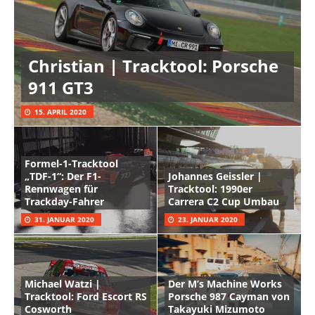
Christian | Tracktool: Porsche
911 GT3
15. APRIL 2020
Formel-1-Tracktool
„TDF-1“: Der F1-
Johannes Geissler |
Rennwagen für
Tracktool: 1990er
Trackday-Fahrer
Carrera C2 Cup Umbau
31. JANUAR 2020
23. JANUAR 2020
Michael Watzi |
Der M’s Machine Works
Tracktool: Ford Escort RS
Porsche 987 Cayman von
Cosworth
Takayuki Mizumoto