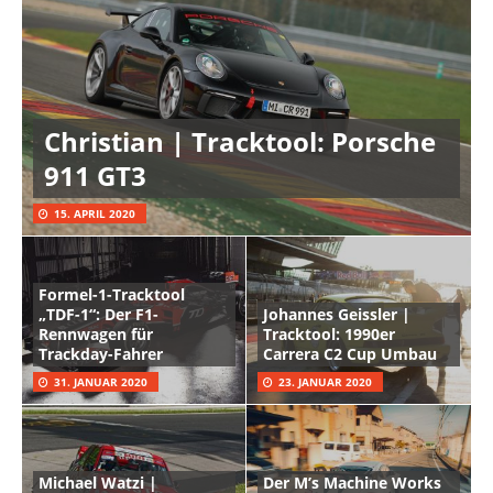
Christian | Tracktool: Porsche
911 GT3
15. APRIL 2020
Formel-1-Tracktool
„TDF-1“: Der F1-
Johannes Geissler |
Rennwagen für
Tracktool: 1990er
Trackday-Fahrer
Carrera C2 Cup Umbau
31. JANUAR 2020
23. JANUAR 2020
Michael Watzi |
Der M’s Machine Works