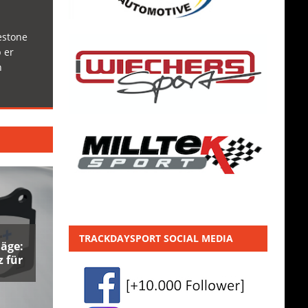
estone
 er
h
TRACKDAYSPORT SOCIAL MEDIA
äge:
 für