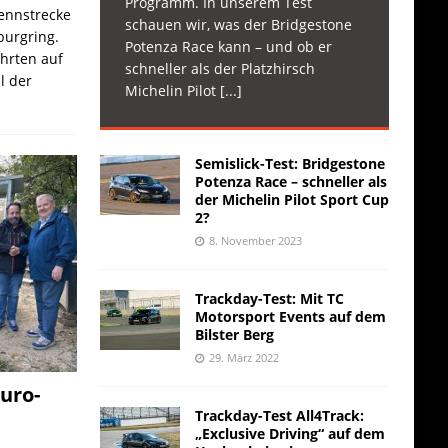
Programm. In unserem Test
Rennstrecke
schauen wir, was der Bridgestone
burgring.
Potenza Race kann – und ob er
ahrten auf
schneller als der Platzhirsch
l der
Michelin Pilot
[...]
Semislick-Test: Bridgestone
Potenza Race – schneller als
der Michelin Pilot Sport Cup
2?
8. November 2023
Trackday-Test: Mit TC
Motorsport Events auf dem
Bilster Berg
29. März 2022
uro-
Trackday-Test All4Track:
„Exclusive Driving“ auf dem