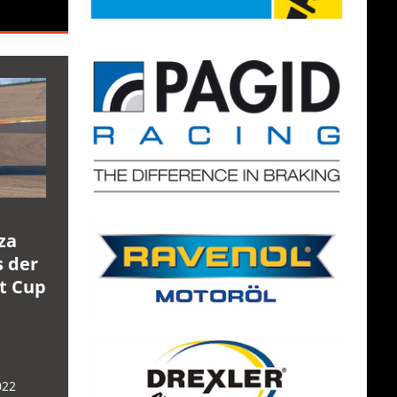
za
s der
rt Cup
022