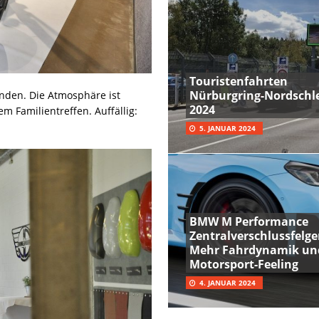
Touristenfahrten
Nürburgring-Nordschle
nden. Die Atmosphäre ist
2024
m Familientreffen. Auffällig:
5. JANUAR 2024
BMW M Performance
Zentralverschlussfelge
Mehr Fahrdynamik un
Motorsport-Feeling
4. JANUAR 2024