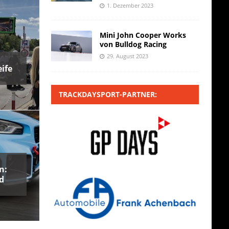
1. Dezember 2023
Mini John Cooper Works
von Bulldog Racing
29. August 2023
ife
TRACKDAYSPORT-PARTNER:
n:
d