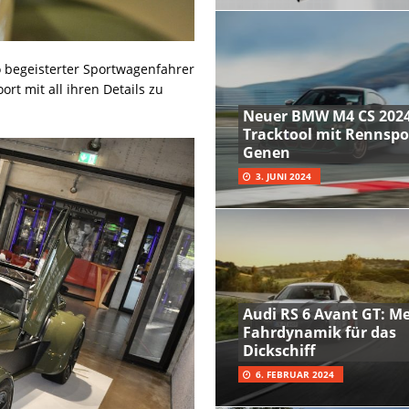
 begeisterter Sportwagenfahrer
rt mit all ihren Details zu
Neuer BMW M4 CS 2024
Tracktool mit Rennspo
Genen
3. JUNI 2024
Audi RS 6 Avant GT: M
Fahrdynamik für das
Dickschiff
6. FEBRUAR 2024