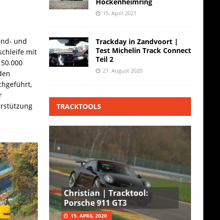
Hockenheimring
15. April 2021
and- und
Trackday in Zandvoort |
Test Michelin Track Connect
chleife mit
Teil 2
 50.000
21. August 2020
den
hgeführt,
r
erstützung
TRACKTOOLS
Christian | Tracktool:
Porsche 911 GT3
15. APRIL 2020