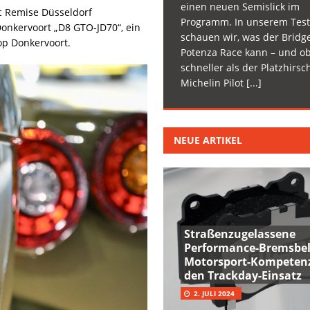
einen neuen Semislick im
c Remise Düsseldorf
Programm. In unserem Test
onkervoort „D8 GTO-JD70“, ein
schauen wir, was der Bridg
op Donkervoort.
Potenza Race kann – und ob
schneller als der Platzhirsc
Michelin Pilot
[...]
NEUE ARTIKEL
Straßenzugelassene
Performance-Bremsbel
Motorsport-Kompetenz
den Trackday-Einsatz
2. JULI 2024