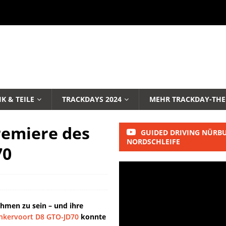
K & TEILE
TRACKDAYS 2024
MEHR TRACKDAY-TH
remiere des
GUIDED DRIVING NÜRB
NORDSCHLEIFE
70
hmen zu sein – und ihre
nkervoort D8 GTO-JD70
konnte