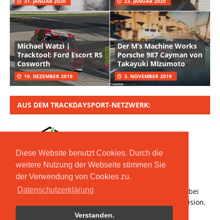
31. JANUAR 2020
23. JANUAR 2020
Michael Watzi |
Der M’s Machine Works
Tracktool: Ford Escort RS
Porsche 987 Cayman von
Cosworth
Takayuki Mizumoto
19. DEZEMBER 2019
3. NOVEMBER 2019
AUS DEM TRACKDAYSPORT-NETZWERK:
Diese Website benutzt Cookies. Durch die
weitere Nutzung der Webseite stimmen Sie
der Verwendung von Cookies zu.
Copyright © 2020 Moritz Nolte GmbH | Mit *
Datenschutzerklärung
gekennzeichnete Links sind Affiliate-Links. Bestellt ihr bei
den verlinkten Händlern, erhalten wir eine kleine Provision.
Verstanden.