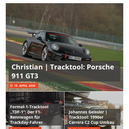
Christian | Tracktool: Porsche
911 GT3
15. APRIL 2020
Formel-1-Tracktool
„TDF-1“: Der F1-
Johannes Geissler |
Rennwagen für
Tracktool: 1990er
Trackday-Fahrer
Carrera C2 Cup Umbau