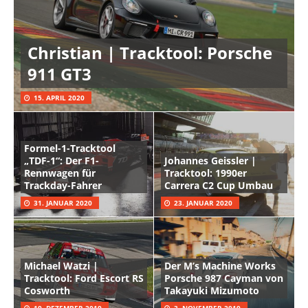
Christian | Tracktool: Porsche
911 GT3
15. APRIL 2020
Formel-1-Tracktool
„TDF-1“: Der F1-
Johannes Geissler |
Rennwagen für
Tracktool: 1990er
Trackday-Fahrer
Carrera C2 Cup Umbau
31. JANUAR 2020
23. JANUAR 2020
Michael Watzi |
Der M’s Machine Works
Tracktool: Ford Escort RS
Porsche 987 Cayman von
Cosworth
Takayuki Mizumoto