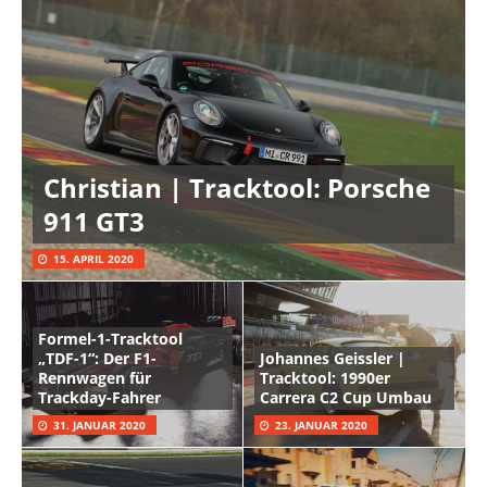
Christian | Tracktool: Porsche
911 GT3
15. APRIL 2020
Formel-1-Tracktool
„TDF-1“: Der F1-
Johannes Geissler |
Rennwagen für
Tracktool: 1990er
Trackday-Fahrer
Carrera C2 Cup Umbau
31. JANUAR 2020
23. JANUAR 2020