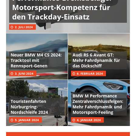
Motorsport-Kompetenz für
den Trackday-Einsatz
2. JULI 2024
Neuer BMW M4 CS 2024:
Audi RS 6 Avant GT:
Tracktool mit
Mehr Fahrdynamik für
Rennsport-Genen
das Dickschiff
3. JUNI 2024
6. FEBRUAR 2024
BMW M Performance
Touristenfahrten
Zentralverschlussfelgen:
Nürburgring-
Mehr Fahrdynamik und
Nordschleife 2024
Motorsport-Feeling
5. JANUAR 2024
4. JANUAR 2024