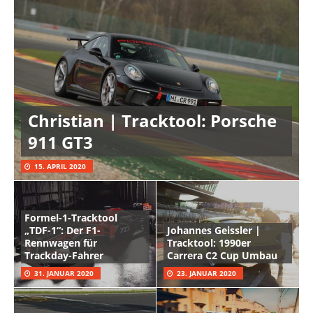
Christian | Tracktool: Porsche
911 GT3
15. APRIL 2020
Formel-1-Tracktool
„TDF-1“: Der F1-
Johannes Geissler |
Rennwagen für
Tracktool: 1990er
Trackday-Fahrer
Carrera C2 Cup Umbau
31. JANUAR 2020
23. JANUAR 2020