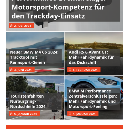
Motorsport-Kompetenz für
den Trackday-Einsatz
2. JULI 2024
Neuer BMW M4 CS 2024:
Audi RS 6 Avant GT:
Tracktool mit
Mehr Fahrdynamik für
Rennsport-Genen
das Dickschiff
3. JUNI 2024
6. FEBRUAR 2024
BMW M Performance
Touristenfahrten
Zentralverschlussfelgen:
Nürburgring-
Mehr Fahrdynamik und
Nordschleife 2024
Motorsport-Feeling
5. JANUAR 2024
4. JANUAR 2024