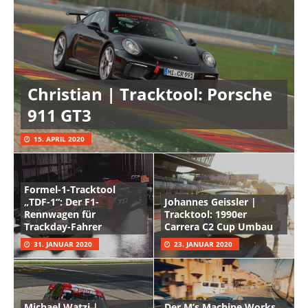
Christian | Tracktool: Porsche
911 GT3
15. APRIL 2020
Formel-1-Tracktool
„TDF-1“: Der F1-
Johannes Geissler |
Rennwagen für
Tracktool: 1990er
Trackday-Fahrer
Carrera C2 Cup Umbau
31. JANUAR 2020
23. JANUAR 2020
Michael Watzi |
Der M’s Machine Works