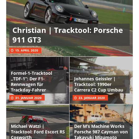
Christian | Tracktool: Porsche
911 GT3
15. APRIL 2020
Formel-1-Tracktool
„TDF-1“: Der F1-
Johannes Geissler |
Rennwagen für
Tracktool: 1990er
Trackday-Fahrer
Carrera C2 Cup Umbau
31. JANUAR 2020
23. JANUAR 2020
Michael Watzi |
Der M’s Machine Works
Tracktool: Ford Escort RS
Porsche 987 Cayman von
Cosworth
Takayuki Mizumoto