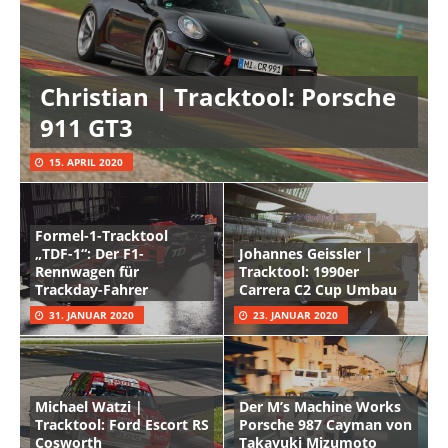
Christian | Tracktool: Porsche
911 GT3
15. APRIL 2020
Formel-1-Tracktool
„TDF-1“: Der F1-
Johannes Geissler |
Rennwagen für
Tracktool: 1990er
Trackday-Fahrer
Carrera C2 Cup Umbau
31. JANUAR 2020
23. JANUAR 2020
Michael Watzi |
Der M’s Machine Works
Tracktool: Ford Escort RS
Porsche 987 Cayman von
Cosworth
Takayuki Mizumoto