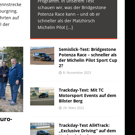
Programm. In unserem Test
Rennstrecke
schauen wir, was der Bridgestone
burgring.
Potenza Race kann – und ob er
ahrten auf
schneller als der Platzhirsch
l der
Michelin Pilot
[...]
Semislick-Test: Bridgestone
Potenza Race – schneller als
der Michelin Pilot Sport Cup
2?
8. November 2023
Trackday-Test: Mit TC
Motorsport Events auf dem
Bilster Berg
29. März 2022
uro-
Trackday-Test All4Track:
„Exclusive Driving“ auf dem