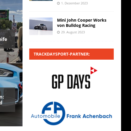
1. Dezember 2023
Mini John Cooper Works
von Bulldog Racing
29. August 2023
ife
TRACKDAYSPORT-PARTNER:
n:
d