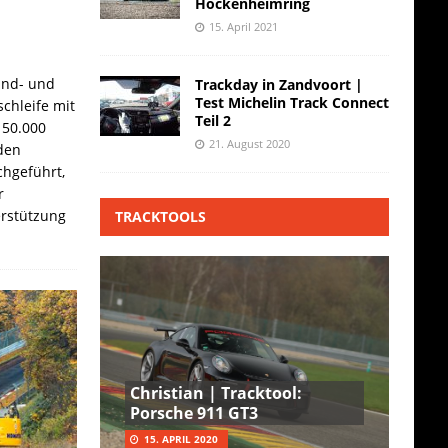
Hockenheimring
15. April 2021
and- und
Trackday in Zandvoort |
Test Michelin Track Connect
chleife mit
Teil 2
 50.000
21. August 2020
den
hgeführt,
r
erstützung
TRACKTOOLS
Christian | Tracktool:
Porsche 911 GT3
15. APRIL 2020