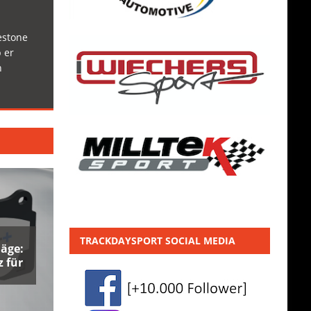
estone
 er
h
TRACKDAYSPORT SOCIAL MEDIA
äge:
 für