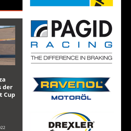
za
s der
rt Cup
022