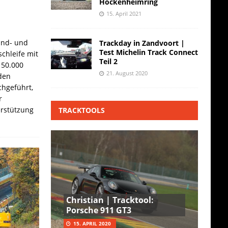
Hockenheimring
15. April 2021
and- und
Trackday in Zandvoort |
Test Michelin Track Connect
chleife mit
Teil 2
 50.000
21. August 2020
den
hgeführt,
r
erstützung
TRACKTOOLS
Christian | Tracktool:
Porsche 911 GT3
15. APRIL 2020