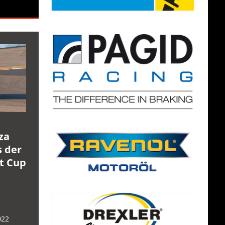
za
s der
rt Cup
022