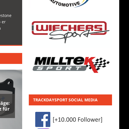
estone
 er
h
TRACKDAYSPORT SOCIAL MEDIA
äge:
 für