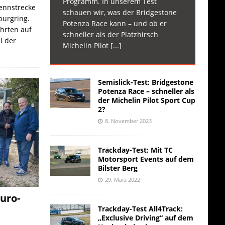
Programm. In unserem Test
Rennstrecke
schauen wir, was der Bridgestone
burgring.
Potenza Race kann – und ob er
ahrten auf
schneller als der Platzhirsch
l der
Michelin Pilot
[...]
Semislick-Test: Bridgestone
Potenza Race – schneller als
der Michelin Pilot Sport Cup
2?
8. November 2023
Trackday-Test: Mit TC
Motorsport Events auf dem
Bilster Berg
29. März 2022
uro-
Trackday-Test All4Track:
„Exclusive Driving“ auf dem