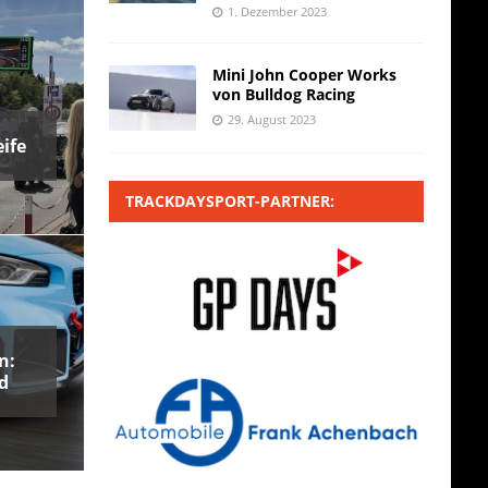
1. Dezember 2023
Mini John Cooper Works
von Bulldog Racing
29. August 2023
ife
TRACKDAYSPORT-PARTNER:
n:
d