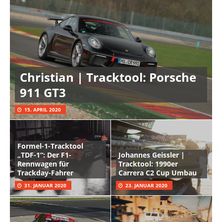
Christian | Tracktool: Porsche
911 GT3
15. APRIL 2020
Formel-1-Tracktool
„TDF-1“: Der F1-
Johannes Geissler |
Rennwagen für
Tracktool: 1990er
Trackday-Fahrer
Carrera C2 Cup Umbau
31. JANUAR 2020
23. JANUAR 2020