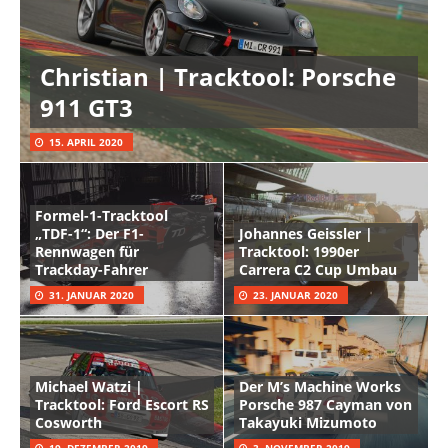
Christian | Tracktool: Porsche
911 GT3
15. APRIL 2020
Formel-1-Tracktool
„TDF-1“: Der F1-
Johannes Geissler |
Rennwagen für
Tracktool: 1990er
Trackday-Fahrer
Carrera C2 Cup Umbau
31. JANUAR 2020
23. JANUAR 2020
Michael Watzi |
Der M’s Machine Works
Tracktool: Ford Escort RS
Porsche 987 Cayman von
Cosworth
Takayuki Mizumoto