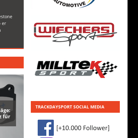
estone
 er
h
TRACKDAYSPORT SOCIAL MEDIA
äge:
 für