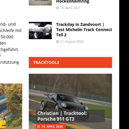
Hockenheimring
15. April 2021
and- und
Trackday in Zandvoort |
Test Michelin Track Connect
chleife mit
Teil 2
 50.000
21. August 2020
den
hgeführt,
r
erstützung
TRACKTOOLS
Christian | Tracktool:
Porsche 911 GT3
15. APRIL 2020