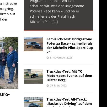
Programm. In unserem Test
Rennstrecke
schauen wir, was der Bridgestone
burgring.
Potenza Race kann – und ob er
ahrten auf
schneller als der Platzhirsch
l der
Michelin Pilot
[...]
Semislick-Test: Bridgestone
Potenza Race – schneller als
der Michelin Pilot Sport Cup
2?
8. November 2023
Trackday-Test: Mit TC
Motorsport Events auf dem
Bilster Berg
29. März 2022
uro-
Trackday-Test All4Track:
„Exclusive Driving“ auf dem