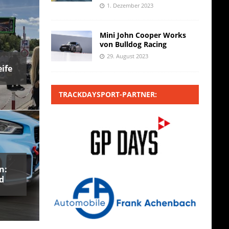
1. Dezember 2023
Mini John Cooper Works
von Bulldog Racing
29. August 2023
ife
TRACKDAYSPORT-PARTNER:
n:
d