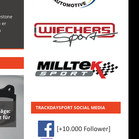
estone
 er
h
TRACKDAYSPORT SOCIAL MEDIA
äge:
 für