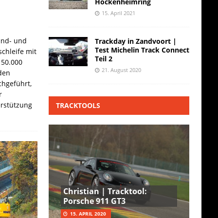
Hockenheimring
15. April 2021
and- und
Trackday in Zandvoort |
Test Michelin Track Connect
chleife mit
Teil 2
 50.000
21. August 2020
den
hgeführt,
r
erstützung
TRACKTOOLS
Christian | Tracktool:
Porsche 911 GT3
15. APRIL 2020