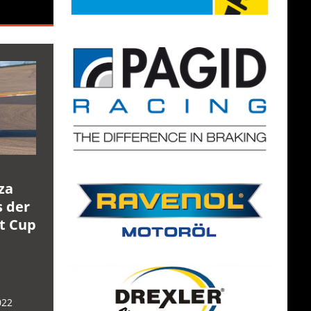
za
s der
rt Cup
022