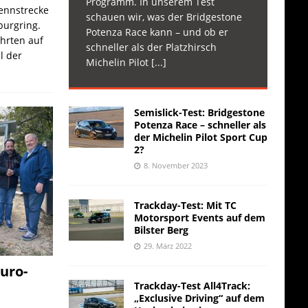
Programm. In unserem Test
Rennstrecke
schauen wir, was der Bridgestone
burgring.
Potenza Race kann – und ob er
ahrten auf
schneller als der Platzhirsch
l der
Michelin Pilot
[...]
Semislick-Test: Bridgestone
Potenza Race – schneller als
der Michelin Pilot Sport Cup
2?
8. November 2023
Trackday-Test: Mit TC
Motorsport Events auf dem
Bilster Berg
29. März 2022
uro-
Trackday-Test All4Track:
„Exclusive Driving“ auf dem