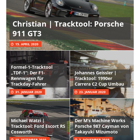
Christian | Tracktool: Porsche
911 GT3
15. APRIL 2020
Formel-1-Tracktool
„TDF-1“: Der F1-
Johannes Geissler |
Rennwagen für
Tracktool: 1990er
Trackday-Fahrer
Carrera C2 Cup Umbau
31. JANUAR 2020
23. JANUAR 2020
Michael Watzi |
Der M’s Machine Works
Tracktool: Ford Escort RS
Porsche 987 Cayman von
Cosworth
Takayuki Mizumoto
19. DEZEMBER 2019
3. NOVEMBER 2019