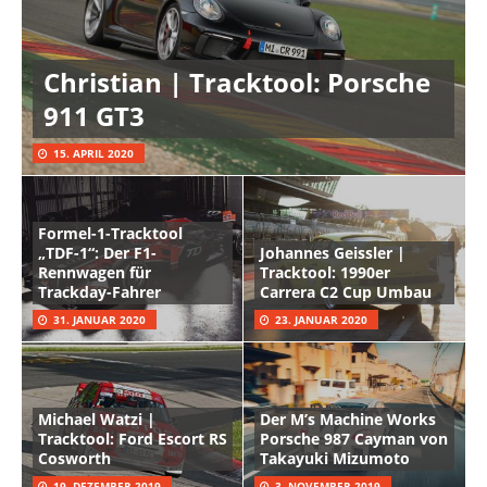
Christian | Tracktool: Porsche
911 GT3
15. APRIL 2020
Formel-1-Tracktool
„TDF-1“: Der F1-
Johannes Geissler |
Rennwagen für
Tracktool: 1990er
Trackday-Fahrer
Carrera C2 Cup Umbau
31. JANUAR 2020
23. JANUAR 2020
Michael Watzi |
Der M’s Machine Works
Tracktool: Ford Escort RS
Porsche 987 Cayman von
Cosworth
Takayuki Mizumoto
19. DEZEMBER 2019
3. NOVEMBER 2019