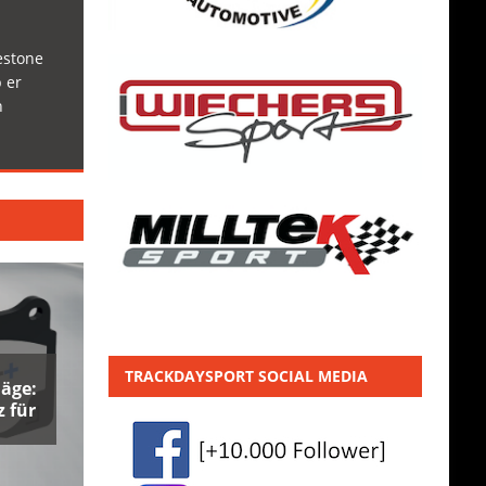
estone
 er
h
TRACKDAYSPORT SOCIAL MEDIA
äge:
 für