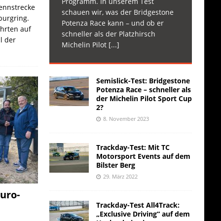
Programm. In unserem Test
Rennstrecke
schauen wir, was der Bridgestone
burgring.
Potenza Race kann – und ob er
ahrten auf
schneller als der Platzhirsch
l der
Michelin Pilot
[...]
Semislick-Test: Bridgestone
Potenza Race – schneller als
der Michelin Pilot Sport Cup
2?
8. November 2023
Trackday-Test: Mit TC
Motorsport Events auf dem
Bilster Berg
29. März 2022
uro-
Trackday-Test All4Track:
„Exclusive Driving“ auf dem