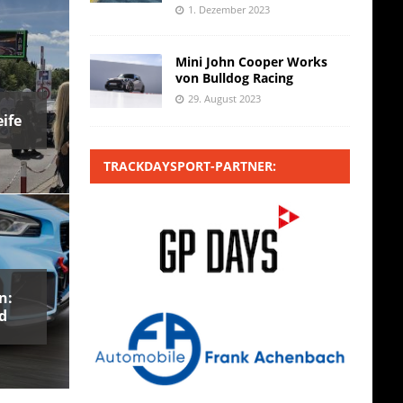
1. Dezember 2023
Mini John Cooper Works
von Bulldog Racing
29. August 2023
ife
TRACKDAYSPORT-PARTNER:
n:
d