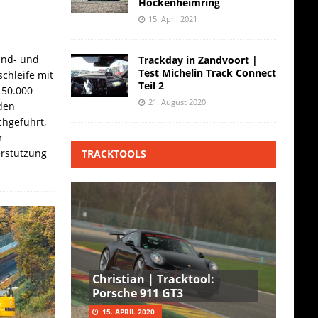
Hockenheimring
15. April 2021
and- und
Trackday in Zandvoort |
Test Michelin Track Connect
chleife mit
Teil 2
 50.000
21. August 2020
den
hgeführt,
r
erstützung
TRACKTOOLS
Christian | Tracktool:
Porsche 911 GT3
15. APRIL 2020