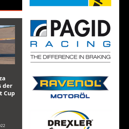
za
s der
rt Cup
022