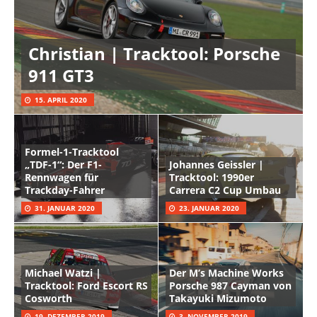
Christian | Tracktool: Porsche
911 GT3
15. APRIL 2020
Formel-1-Tracktool
„TDF-1“: Der F1-
Johannes Geissler |
Rennwagen für
Tracktool: 1990er
Trackday-Fahrer
Carrera C2 Cup Umbau
31. JANUAR 2020
23. JANUAR 2020
Michael Watzi |
Der M’s Machine Works
Tracktool: Ford Escort RS
Porsche 987 Cayman von
Cosworth
Takayuki Mizumoto
19. DEZEMBER 2019
3. NOVEMBER 2019