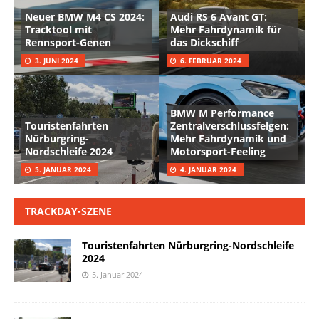
Neuer BMW M4 CS 2024:
Audi RS 6 Avant GT:
Tracktool mit
Mehr Fahrdynamik für
Rennsport-Genen
das Dickschiff
3. JUNI 2024
6. FEBRUAR 2024
BMW M Performance
Touristenfahrten
Zentralverschlussfelgen:
Nürburgring-
Mehr Fahrdynamik und
Nordschleife 2024
Motorsport-Feeling
5. JANUAR 2024
4. JANUAR 2024
TRACKDAY-SZENE
Touristenfahrten Nürburgring-Nordschleife
2024
5. Januar 2024