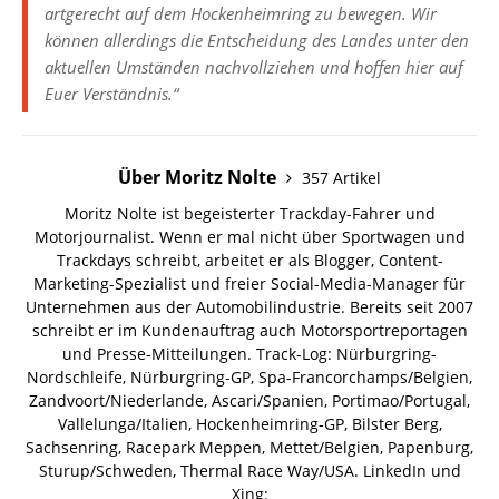
artgerecht auf dem Hockenheimring zu bewegen. Wir
können allerdings die Entscheidung des Landes unter den
aktuellen Umständen nachvollziehen und hoffen hier auf
Euer Verständnis.“
Über Moritz Nolte
357 Artikel
Moritz Nolte ist begeisterter Trackday-Fahrer und
Motorjournalist. Wenn er mal nicht über Sportwagen und
Trackdays schreibt, arbeitet er als Blogger, Content-
Marketing-Spezialist und freier Social-Media-Manager für
Unternehmen aus der Automobilindustrie. Bereits seit 2007
schreibt er im Kundenauftrag auch Motorsportreportagen
und Presse-Mitteilungen. Track-Log: Nürburgring-
Nordschleife, Nürburgring-GP, Spa-Francorchamps/Belgien,
Zandvoort/Niederlande, Ascari/Spanien, Portimao/Portugal,
Vallelunga/Italien, Hockenheimring-GP, Bilster Berg,
Sachsenring, Racepark Meppen, Mettet/Belgien, Papenburg,
Sturup/Schweden, Thermal Race Way/USA.
LinkedIn und
Xing: