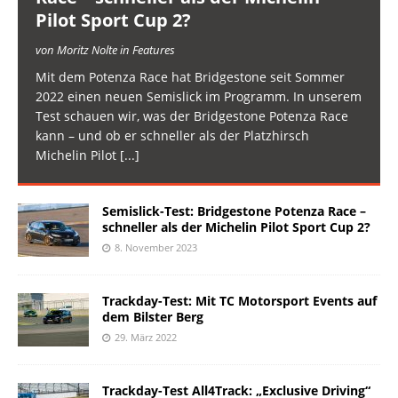
Pilot Sport Cup 2?
von Moritz Nolte in Features
Mit dem Potenza Race hat Bridgestone seit Sommer
2022 einen neuen Semislick im Programm. In unserem
Test schauen wir, was der Bridgestone Potenza Race
kann – und ob er schneller als der Platzhirsch
Michelin Pilot
[...]
Semislick-Test: Bridgestone Potenza Race –
schneller als der Michelin Pilot Sport Cup 2?
8. November 2023
Trackday-Test: Mit TC Motorsport Events auf
dem Bilster Berg
29. März 2022
Trackday-Test All4Track: „Exclusive Driving“