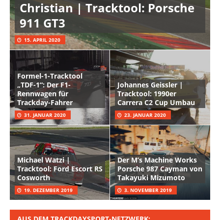
Christian | Tracktool: Porsche
911 GT3
15. APRIL 2020
Formel-1-Tracktool
„TDF-1“: Der F1-
Johannes Geissler |
Rennwagen für
Tracktool: 1990er
Trackday-Fahrer
Carrera C2 Cup Umbau
31. JANUAR 2020
23. JANUAR 2020
Michael Watzi |
Der M’s Machine Works
Tracktool: Ford Escort RS
Porsche 987 Cayman von
Cosworth
Takayuki Mizumoto
19. DEZEMBER 2019
3. NOVEMBER 2019
AUS DEM TRACKDAYSPORT-NETZWERK: