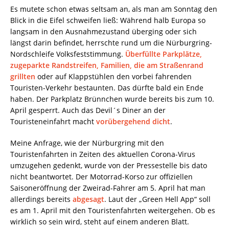
Es mutete schon etwas seltsam an, als man am Sonntag den
Blick in die Eifel schweifen ließ: Während halb Europa so
langsam in den Ausnahmezustand überging oder sich
längst darin befindet, herrschte rund um die Nürburgring-
Nordschleife Volksfeststimmung.
Überfüllte Parkplätze,
zugeparkte Randstreifen, Familien, die am Straßenrand
grillten
oder auf Klappstühlen den vorbei fahrenden
Touristen-Verkehr bestaunten. Das dürfte bald ein Ende
haben. Der Parkplatz Brünnchen wurde bereits bis zum 10.
April gesperrt. Auch das Devil´s Diner an der
Touristeneinfahrt macht
vorübergehend dicht
.
Meine Anfrage, wie der Nürburgring mit den
Touristenfahrten in Zeiten des aktuellen Corona-Virus
umzugehen gedenkt, wurde von der Pressestelle bis dato
nicht beantwortet. Der Motorrad-Korso zur offiziellen
Saisoneröffnung der Zweirad-Fahrer am 5. April hat man
allerdings bereits
abgesagt
. Laut der „Green Hell App“ soll
es am 1. April mit den Touristenfahrten weitergehen. Ob es
wirklich so sein wird, steht auf einem anderen Blatt.