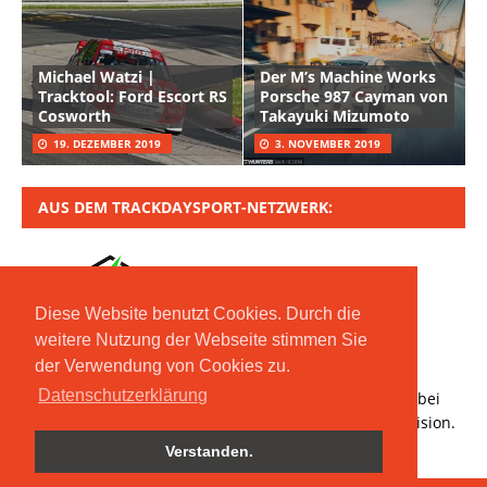
Michael Watzi |
Der M’s Machine Works
Tracktool: Ford Escort RS
Porsche 987 Cayman von
Cosworth
Takayuki Mizumoto
19. DEZEMBER 2019
3. NOVEMBER 2019
AUS DEM TRACKDAYSPORT-NETZWERK:
Diese Website benutzt Cookies. Durch die
weitere Nutzung der Webseite stimmen Sie
der Verwendung von Cookies zu.
Copyright © 2020 Moritz Nolte GmbH | Mit *
Datenschutzerklärung
gekennzeichnete Links sind Affiliate-Links. Bestellt ihr bei
den verlinkten Händlern, erhalten wir eine kleine Provision.
Verstanden.