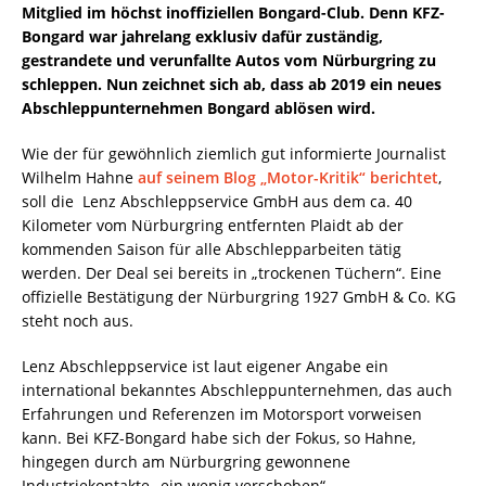
Mitglied im höchst inoffiziellen Bongard-Club. Denn KFZ-
Bongard war jahrelang exklusiv dafür zuständig,
gestrandete und verunfallte Autos vom Nürburgring zu
schleppen. Nun zeichnet sich ab, dass ab 2019 ein neues
Abschleppunternehmen Bongard ablösen wird.
Wie der für gewöhnlich ziemlich gut informierte Journalist
Wilhelm Hahne
auf seinem Blog „Motor-Kritik“ berichtet
,
soll die Lenz Abschleppservice GmbH aus dem ca. 40
Kilometer vom Nürburgring entfernten Plaidt ab der
kommenden Saison für alle Abschlepparbeiten tätig
werden. Der Deal sei bereits in „trockenen Tüchern“. Eine
offizielle Bestätigung der Nürburgring 1927 GmbH & Co. KG
steht noch aus.
Lenz Abschleppservice ist laut eigener Angabe ein
international bekanntes Abschleppunternehmen, das auch
Erfahrungen und Referenzen im Motorsport vorweisen
kann. Bei KFZ-Bongard habe sich der Fokus, so Hahne,
hingegen durch am Nürburgring gewonnene
Industriekontakte „ein wenig verschoben“.