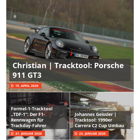
Christian | Tracktool: Porsche
911 GT3
15. APRIL 2020
Formel-1-Tracktool
„TDF-1“: Der F1-
Johannes Geissler |
Rennwagen für
Tracktool: 1990er
Trackday-Fahrer
Carrera C2 Cup Umbau
31. JANUAR 2020
23. JANUAR 2020