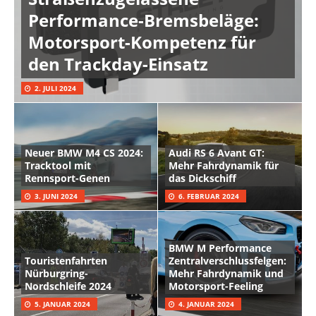
Performance-Bremsbeläge:
Motorsport-Kompetenz für
den Trackday-Einsatz
2. JULI 2024
Neuer BMW M4 CS 2024:
Audi RS 6 Avant GT:
Tracktool mit
Mehr Fahrdynamik für
Rennsport-Genen
das Dickschiff
3. JUNI 2024
6. FEBRUAR 2024
BMW M Performance
Touristenfahrten
Zentralverschlussfelgen:
Nürburgring-
Mehr Fahrdynamik und
Nordschleife 2024
Motorsport-Feeling
5. JANUAR 2024
4. JANUAR 2024