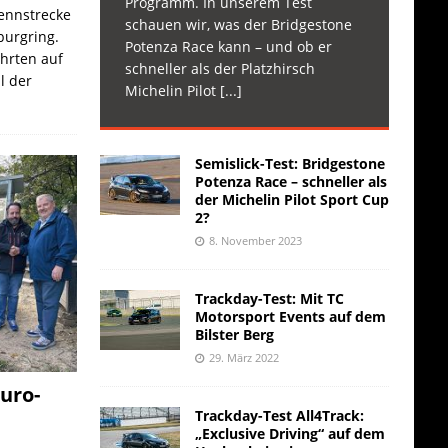
Programm. In unserem Test
Rennstrecke
schauen wir, was der Bridgestone
burgring.
Potenza Race kann – und ob er
ahrten auf
schneller als der Platzhirsch
l der
Michelin Pilot
[...]
Semislick-Test: Bridgestone
Potenza Race – schneller als
der Michelin Pilot Sport Cup
2?
8. November 2023
Trackday-Test: Mit TC
Motorsport Events auf dem
Bilster Berg
29. März 2022
uro-
Trackday-Test All4Track:
„Exclusive Driving“ auf dem