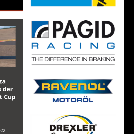
za
s der
rt Cup
022