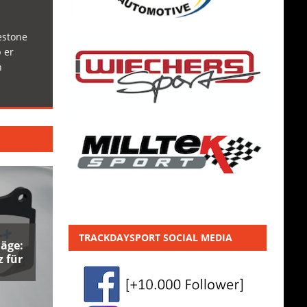
estone
 er
h
TRACKDAYSPORT SOCIAL MEDIA
äge:
 für