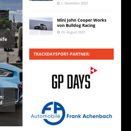
1. Dezember 2023
Mini John Cooper Works
von Bulldog Racing
29. August 2023
ife
TRACKDAYSPORT-PARTNER:
n:
d