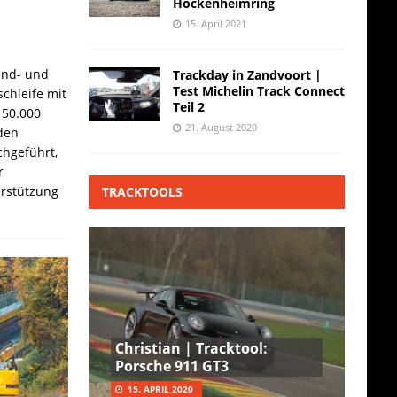
Hockenheimring
15. April 2021
and- und
Trackday in Zandvoort |
Test Michelin Track Connect
chleife mit
Teil 2
 50.000
21. August 2020
den
hgeführt,
r
erstützung
TRACKTOOLS
Christian | Tracktool:
Porsche 911 GT3
15. APRIL 2020