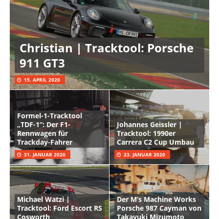
Christian | Tracktool: Porsche
911 GT3
15. APRIL 2020
Formel-1-Tracktool
„TDF-1“: Der F1-
Johannes Geissler |
Rennwagen für
Tracktool: 1990er
Trackday-Fahrer
Carrera C2 Cup Umbau
31. JANUAR 2020
23. JANUAR 2020
Michael Watzi |
Der M’s Machine Works
Tracktool: Ford Escort RS
Porsche 987 Cayman von
Cosworth
Takayuki Mizumoto