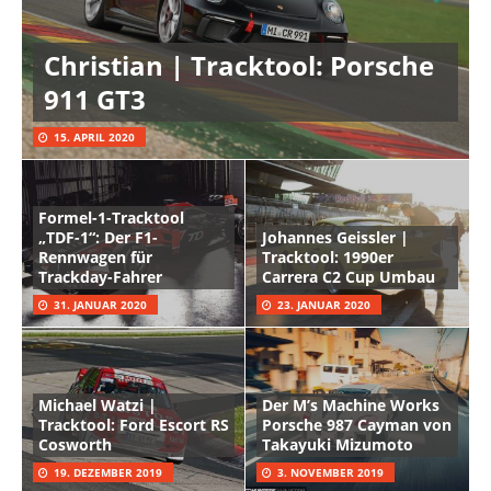
Christian | Tracktool: Porsche
911 GT3
15. APRIL 2020
Formel-1-Tracktool
„TDF-1“: Der F1-
Johannes Geissler |
Rennwagen für
Tracktool: 1990er
Trackday-Fahrer
Carrera C2 Cup Umbau
31. JANUAR 2020
23. JANUAR 2020
Michael Watzi |
Der M’s Machine Works
Tracktool: Ford Escort RS
Porsche 987 Cayman von
Cosworth
Takayuki Mizumoto
19. DEZEMBER 2019
3. NOVEMBER 2019