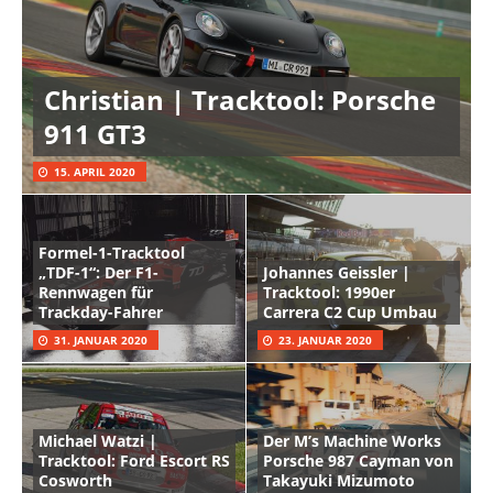
Christian | Tracktool: Porsche
911 GT3
15. APRIL 2020
Formel-1-Tracktool
„TDF-1“: Der F1-
Johannes Geissler |
Rennwagen für
Tracktool: 1990er
Trackday-Fahrer
Carrera C2 Cup Umbau
31. JANUAR 2020
23. JANUAR 2020
Michael Watzi |
Der M’s Machine Works
Tracktool: Ford Escort RS
Porsche 987 Cayman von
Cosworth
Takayuki Mizumoto