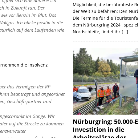
 öffnet sich eine andere! Ich
Möglichkeit, die berühmteste 
h in Zukunft tun. Der
der Welt zu befahren: Den Nür
 wie vor Benzin im Blut. Das
Die Termine für die Touristenf
llgas. Ich blicke positiv in die
dem Nürburgring 2024 , speziel
natürlich auf dem Laufenden wie
Nordschleife, findet ihr
[…]
ernehmen die Insolvenz
über das Vermögen der RP
fahren beantragt und angeordnet
nen, Geschäftspartner und
ingeschränkt im Gange. Wir
Nürburgring: 50.000-E
ieder auf die Strecke zu kommen.
Investition in die
venzverwalter
Arbeitsplätze der