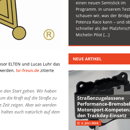
einen neuen Semislick im
Programm. In unserem Test
schauen wir, was der Bridg
Potenza Race kann – und ob
schneller als der Platzhirsc
Michelin Pilot
[...]
NEUE ARTIKEL
nsor ELTEN und Lucas Luhr das
 werden.
lsr-freun.de
zitierte
an den Start gehen. Wir haben
Straßenzugelassene
 um die Kraft auf die Straße zu
Performance-Bremsbel
e Zeit zeigen. Aber wir werden
Motorsport-Kompetenz
r halten euch natürlich auf dem
den Trackday-Einsatz
2. JULI 2024