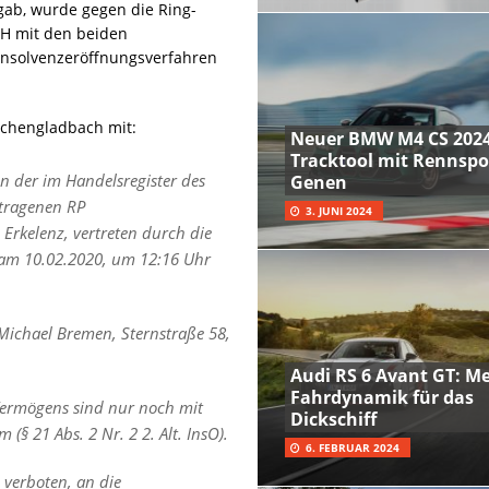
ab, wurde gegen die Ring-
bH mit den beiden
 Insolvenzeröffnungsverfahren
nchengladbach mit:
Neuer BMW M4 CS 2024
Tracktool mit Rennspo
en
der im Handelsregister des
Genen
tragenen RP
3. JUNI 2024
 Erkelenz, vertreten durch die
 am 10.02.2020, um 12:16 Uhr
Michael Bremen, Sternstraße 58,
Audi RS 6 Avant GT: M
Fahrdynamik für das
Vermögens sind nur noch mit
Dickschiff
§ 21 Abs. 2 Nr. 2 2. Alt. InsO).
6. FEBRUAR 2024
 verboten, an die