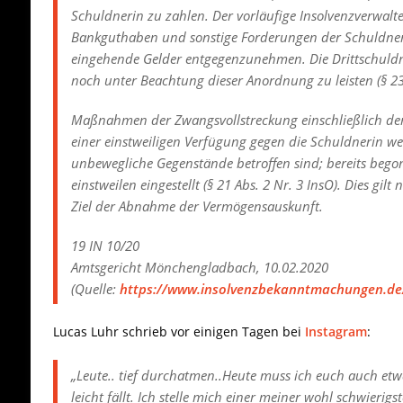
Schuldnerin
zu zahlen. Der vorläufige Insolvenzverwalte
Bankguthaben und sonstige Forderungen der Schuldner
eingehende Gelder entgegenzunehmen. Die Drittschuldn
noch unter Beachtung dieser Anordnung zu leisten (§ 23 
Maßnahmen der Zwangsvollstreckung einschließlich der 
einer einstweiligen Verfügung gegen die Schuldnerin we
unbewegliche Gegenstände betroffen sind; bereits b
einstweilen eingestellt (§ 21 Abs. 2 Nr. 3 InsO). Dies g
Ziel der Abnahme der Vermögensauskunft.
19 IN 10/20
Amtsgericht Mönchengladbach, 10.02.2020
(Quelle:
https://www.insolvenzbekanntmachungen.de
Lucas Luhr schrieb vor einigen Tagen bei
Instagram
:
„Leute.. tief durchatmen..Heute muss ich euch auch etwa
leicht fällt. Ich stelle mich einer meiner wohl schwierig