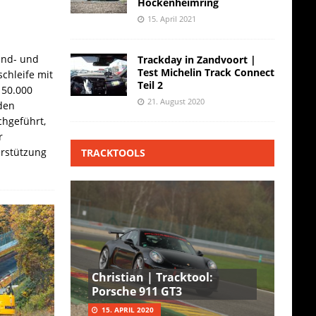
Hockenheimring
15. April 2021
and- und
Trackday in Zandvoort |
Test Michelin Track Connect
chleife mit
Teil 2
 50.000
21. August 2020
den
hgeführt,
r
erstützung
TRACKTOOLS
Christian | Tracktool:
Porsche 911 GT3
15. APRIL 2020