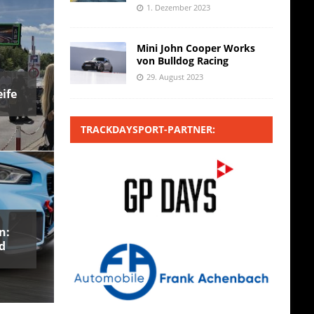
1. Dezember 2023
Mini John Cooper Works
von Bulldog Racing
29. August 2023
ife
TRACKDAYSPORT-PARTNER:
n:
d