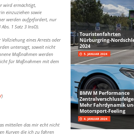
r
wird ermächtigt,
in einzuziehen sowie
er werden aufgefordert, nur
Abs. 1 Satz 3 InsO).
Touristenfahrten
Nürburgring-Nordschle
Vollziehung eines Arrests oder
2024
rden untersagt, soweit nicht
egonnene Maßnahmen werden
5. JANUAR 2024
ilt nicht für Maßnahmen mit dem
BMW M Performance
/
)
Zentralverschlussfelge
Mehr Fahrdynamik un
Motorsport-Feeling
4. JANUAR 2024
s mitteilen das mir echt nicht
sten Kurven die ich zu fahren