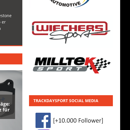
estone
 er
h
TRACKDAYSPORT SOCIAL MEDIA
äge:
 für