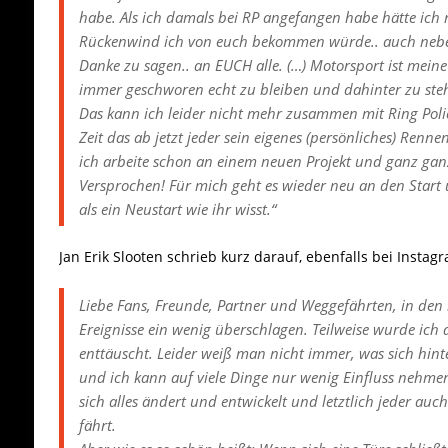
habe.
Als ich damals bei RP angefangen habe hätte ich
Rückenwind ich von euch bekommen würde.. auch neben 
Danke zu sagen.. an EUCH alle. (…)
Motorsport ist meine
immer geschworen echt zu bleiben und dahinter zu steh
Das kann ich leider nicht mehr zusammen mit Ring Police
Zeit das ab jetzt jeder sein eigenes (persönliches) Renne
ich arbeite schon an einem neuen Projekt und ganz gan
Versprochen! Für mich geht es wieder neu an den Start
als ein Neustart wie ihr wisst.“
Jan Erik Slooten schrieb kurz darauf, ebenfalls bei Instag
Liebe Fans, Freunde, Partner und Weggefährten, in den
Ereignisse ein wenig überschlagen. Teilweise wurde ich 
enttäuscht. Leider weiß man nicht immer, was sich hint
und ich kann auf viele Dinge nur wenig Einfluss nehmen
sich alles ändert und entwickelt und letztlich jeder au
fährt.