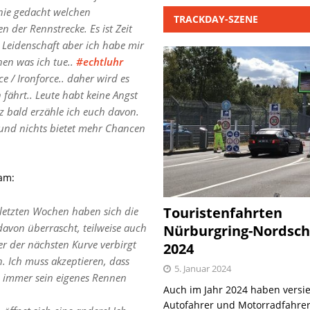
 nie gedacht welchen
TRACKDAY-SZENE
der Rennstrecke. Es ist Zeit
 Leidenschaft aber ich habe mir
en was ich tue..
#echtluhr
 / Ironforce.. daher wird es
n fährt.. Leute habt keine Angst
z bald erzähle ich euch davon.
 und nichts bietet mehr Chancen
ram:
Touristenfahrten
 letzten Wochen haben sich die
davon überrascht, teilweise auch
Nürburgring-Nordsch
er der nächsten Kurve verbirgt
2024
. Ich muss akzeptieren, dass
5. Januar 2024
ch immer sein eigenes Rennen
Auch im Jahr 2024 haben versie
Autofahrer und Motorradfahrer