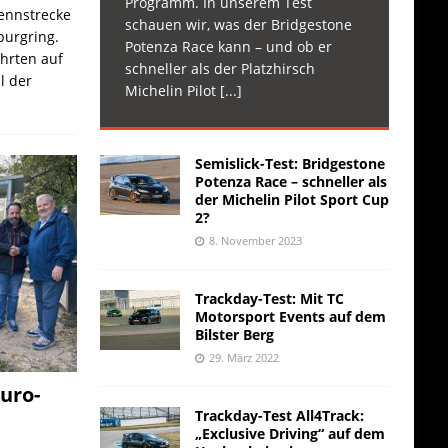
Programm. In unserem Test
Rennstrecke
schauen wir, was der Bridgestone
burgring.
Potenza Race kann – und ob er
ahrten auf
schneller als der Platzhirsch
l der
Michelin Pilot
[...]
Semislick-Test: Bridgestone
Potenza Race – schneller als
der Michelin Pilot Sport Cup
2?
8. November 2023
Trackday-Test: Mit TC
Motorsport Events auf dem
Bilster Berg
29. März 2022
uro-
Trackday-Test All4Track:
„Exclusive Driving“ auf dem