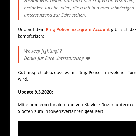
zusammenarbeiten und ihn nach Kräften unterstützen,
bedanken uns bei allen, die auch in diesen schwierigen
unterstützend zur Seite stehen.
Und auf dem
Ring-Police-Instagram-Account
gibt sich d
kämpferisch:
We keep fighting! ?
Danke für Eure Unterstützung ❤️
Gut möglich also, dass es mit Ring Police – in welcher F
wird.
Update 9.3.2020:
Mit einem emotionalen und von Klavierklängen untermalte
Slooten zum Insolvenzverfahren geäußert.