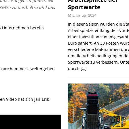
 um Lösungen zu finden. Wir
Sportwarte
 Zeiten zu uns halten und uns
2. Januar 2024
In dieser Saison wurden die St
as Unternehmen bereits
Arbeitsplätze entlang der Nords
einer Investition von insgesamt
Euro saniert. An 33 Posten wur
verschiedene Maßnahmen durc
um die Arbeitsbedingungen de
Sportwarte zu verbessern. Unt
durch
[…]
orm auch immer – weitergehen
n Video hat sich Jan-Erik