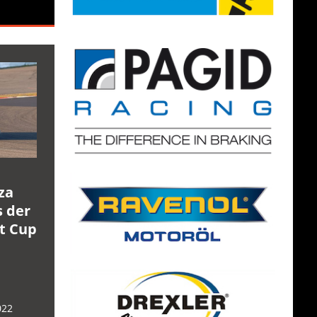
za
s der
rt Cup
022