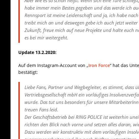
Aber wie es so schön heißt: Wenn sich eine Türe schließt,
habe immer mein Bestes gegeben und das werde ich auc
Rennsport ist meine Leidenschaft und ja, ich habe nach
treibt mich an und deswegen gebe ich auch jetzt weiter Vo
Zukunft, freue mich auf neue Projekte und halte euch 
es bei mir weitergeht.
Update 13.2.2020:
Auf dem Instagram-Account von „
Iron Force
“ hat das Unt
bestätigt:
Liebe Fans, Partner und Wegbegleiter, es stimmt, dass 
Vertriebsgesellschaft mbH ein vorläufiges Insolvenzver
wurde. Das tut uns besonders für unsere MitarbeiterIn
treuen Fans leid.
Der Geschäftsbetrieb bei RING POLICE ist weiterhin une
richten den Blick nach vorne und setzen alles daran, w
Dazu werden wir konstruktiv mit dem vorläufigen Insol